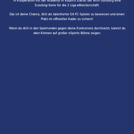
In Kooperation mit der Academy of eSports startet der MSV Duisburg eine
Scouting-Serie für die 3. Liga eMeisterschaft.
Das ist deine Chance, dich als talentierter EA FC-Spieler zu beweisen und einen
Platz im offiziellen Kader zu sichern!
Wenn du dich in den Spielrunden gegen deine Konkurrenz durchsetzt, kannst du
dein Können auf großer eSports-Bühne zeigen.